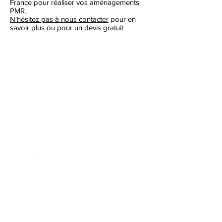
France pour réaliser vos aménagements
PMR.
N'hésitez pas à nous contacter
pour en
savoir plus ou pour un devis gratuit
Suivez-nous sur nos réseaux sociaux
pour voir nos dernières réalisations :
Vous avez des questions ? ou vous
souhaitez un RDV pour un devis ?
mcarrelage@gmail.com
06 98 45 26
55