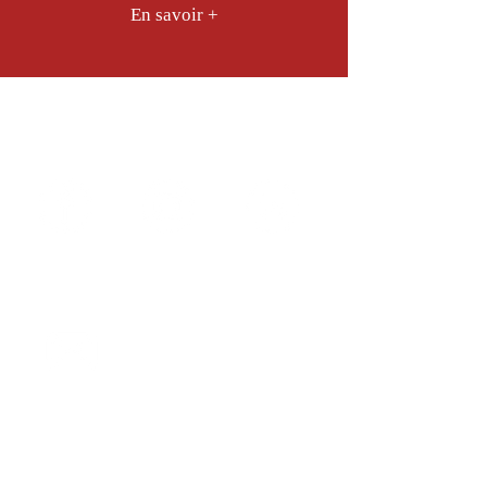
En savoir +
Suivez-nous sur nos réseaux
sociaux pour voir nos dernières
réalisations :
Vous avez des questions ? ou vous
souhaitez un RDV pour un devis ?
mcarrelage@gmail.com
06 98 45 26
55