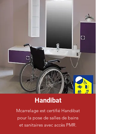
Handibat
Mcarrelage est certifié Handibat
pour la pose de salles de bains
et sanitaires avec accès PMR.