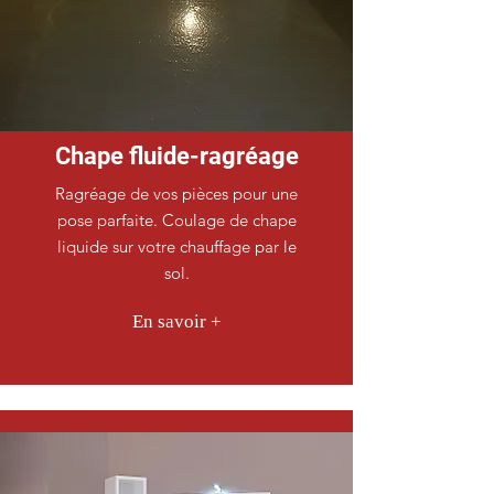
Chape fluide-ragréage
Ragréage de vos pièces pour une
pose parfaite. Coulage de chape
liquide sur votre chauffage par le
sol.
En savoir +