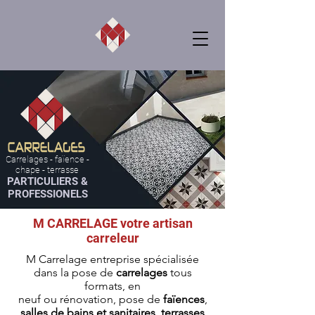
Carrelages - faïence -
chape - terrasse
PARTICULIERS &
PROFESSIONELS
M CARRELAGE votre artisan
carreleur
M Carrelage entreprise spécialisée
dans la pose de
carrelages
tous
formats, en
neuf ou rénovation, pose de
faïences
,
salles de bains et sanitaires, terrasses